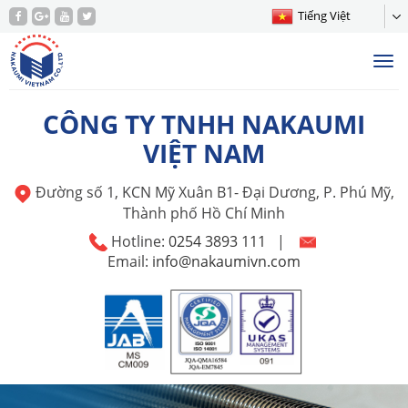
Tiếng Việt
Tog
nav
CÔNG TY TNHH NAKAUMI
VIỆT NAM
Đường số 1, KCN Mỹ Xuân B1- Đại Dương, P. Phú Mỹ,
Thành phố Hồ Chí Minh
Hotline:
0254 3893 111
|
Email:
info@nakaumivn.com