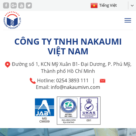
Tiếng Việt
Tog
nav
CÔNG TY TNHH NAKAUMI
VIỆT NAM
Đường số 1, KCN Mỹ Xuân B1- Đại Dương, P. Phú Mỹ,
Thành phố Hồ Chí Minh
Hotline:
0254 3893 111
|
Email:
info@nakaumivn.com