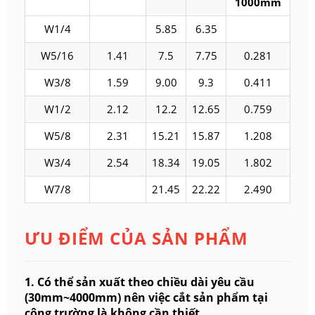
1000mm
W1/4
5.85
6.35
W5/16
1.41
7.5
7.75
0.281
W3/8
1.59
9.00
9.3
0.411
W1/2
2.12
12.2
12.65
0.759
W5/8
2.31
15.21
15.87
1.208
W3/4
2.54
18.34
19.05
1.802
W7/8
21.45
22.22
2.490
ƯU ĐIỂM CỦA SẢN PHẨM
1. Có thể sản xuất theo chiều dài yêu cầu
(30mm~4000mm) nên việc cắt sản phẩm tại
công trường là không cần thiết.