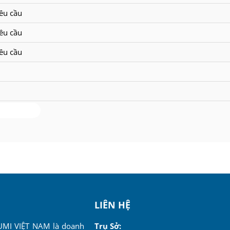
êu cầu
êu cầu
êu cầu
 3893 111
LIÊN HỆ
MI VIỆT NAM là doanh
Trụ Sở: