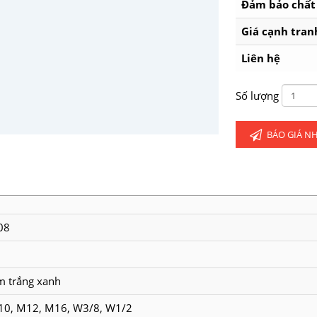
Đảm bảo chất 
Giá cạnh tran
Liên hệ
Số lượng
BÁO GIÁ 
08
 trắng xanh
10, M12, M16, W3/8, W1/2