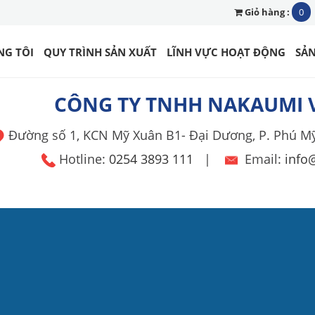
Giỏ hàng :
0
NG TÔI
QUY TRÌNH SẢN XUẤT
LĨNH VỰC HOẠT ĐỘNG
SẢ
CÔNG TY TNHH NAKAUMI 
Đường số 1, KCN Mỹ Xuân B1- Đại Dương, P. Phú M
Hotline:
0254 3893 111
|
Email:
info