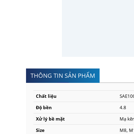
THÔNG TIN SẢN PHẨM
Chất liệu
SAE10
Độ bền
4.8
Xử lý bề mặt
Mạ kẽm
Size
M8, M