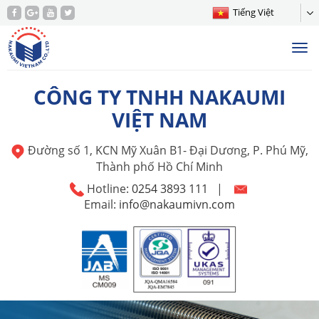
Tiếng Việt
Tog
nav
CÔNG TY TNHH NAKAUMI
VIỆT NAM
Đường số 1, KCN Mỹ Xuân B1- Đại Dương, P. Phú Mỹ,
Thành phố Hồ Chí Minh
Hotline:
0254 3893 111
|
Email:
info@nakaumivn.com